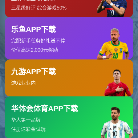
**賽事取消影響深遠**
對於熱刺和萊頓東方這樣的球隊來說，聯賽杯是一個重要展
示實力的平台。然而，現在比賽取消，雙方的比賽準備與戰
術部署都將受到影響。對於熱刺，這意味著他們需要重新調
整比賽計劃，讓球隊能維持最佳狀態以面對接下來的挑戰。
而對於萊頓東方，這場比賽原本是衡量球隊實力的重要契
機，由於取消，他們的賽季進程將因此受到影響。
**疫情下的足球賽事管理挑戰**