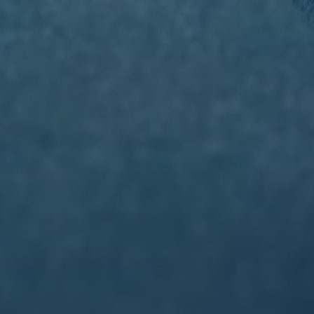
**总结与展望**
埃里克森即将重返绿茵场的消息无疑给予了球迷极大的
目光都将聚焦于这位重生的足球巨星。而这份早已在
上一篇：哈登點評文班稱其攻防兼備是前所未見的球員
下一篇：德國國家隊世界杯最差成績.
Copyri