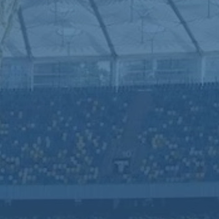
回到赛场，还凭借出色的表现帮助球队赢得多个冠军。
战力。然而，也有球队顾虑于他的健康状态，采取观望
将是中场战术的关键，能大大提高任何球队的整体竞争
持人员和家人的共同努力。他们的专业 医疗知识和