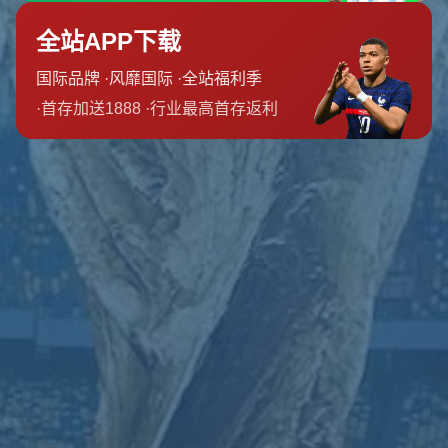
象。
### **聯盟環境中的壓力與不公平期待**
然而，我們也不可忽視，在恩比德身上可能承受的多重壓
力。作為費城76人的當家球星，他不僅要應對球隊戰績的起
伏，還需要平衡健康管理與持續高效輸出的責任。此外，
MVP光環讓人們對他提出了更高期待，甚至有時難免苛
求。誰也不能否認，在一個極具競爭的環境中，某些無心之
舉往往會被放大解讀，最終形成“質疑”的風潮。