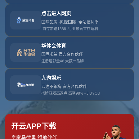
### **所謂質疑從何來？場內外表現成為爭議焦點**
恩比德是以強大內線技術與極高籃球智商著稱的球員，但對
於他在球場內外的**職業態度**（keyword: "職業道德"），
始終伴隨著一些爭議。部分消息來源透露，聯盟內有球員對
他是否投入100%的專業精神提出懷疑，特別是在身體狀態
管理、訓練強度以及關鍵時刻的表現等方面，一些觀察家認
為他有時顯得不夠專注。
以恩比德在2023年季後賽的表現為例，在對陣波士頓塞爾提
克的系列赛中，他的穩定性一度受到挑戰。雖然他時有高光
時刻，但在一些關鍵比賽中，他未能展現出作為MVP球員
應有的持續領袖能量。儘管他是帶傷上陣，但這仍讓外界對
他的體能管理及職業堅持產生了一定疑問。