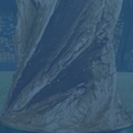
### **案例分析：皇馬逆境中的韌性**
這並非皇家馬德里第一次在比賽中展現非凡的韌性。例如，
在2021/22賽季歐冠賽場上，他們曾多次在落後情況下完成
驚天逆轉，包括擊敗巴黎聖日耳曼和曼城等強敵。這種「戰
至最後一刻」的精神，不僅是皇馬的品牌象徵，也是他們在