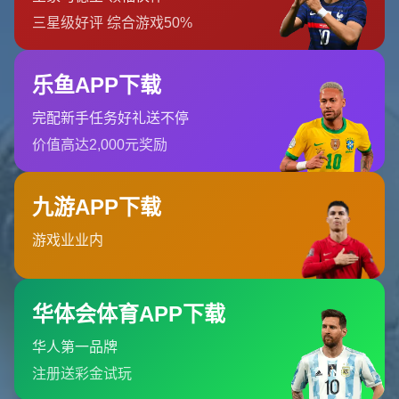
### **馬塞洛紅牌：爭議與影響**
比賽的轉折點無疑是馬塞洛的紅牌。他在加時賽上半場的一
次棘手防守導致他被判直接出場。這張紅牌成為社交媒體的
熱門討論話題，有人認為裁判的判罰過於嚴苛，也有人指出