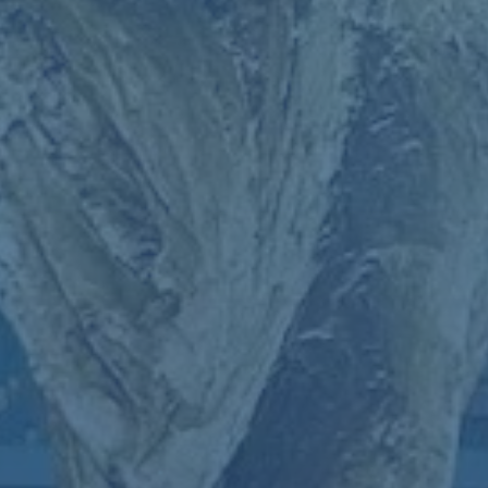
---
### **阿紮爾的制勝球：救主英雄**
就在皇馬陷入低潮時，阿紮爾挺身而出。作為一名備受期待
的球星，阿紮爾此前因傷病和狀態波動，多次成為媒體批評
的對象。然而本場比賽，他用一次關鍵進球證明了自己的價
值。加時賽臨近結尾，阿紮爾在反擊中**冷靜挑射破門**，
這一進球幫助皇馬反超比分，也最終鎖定了勝局。
阿紮爾的這粒進球，不僅是皇馬晉級的關鍵，更是他個人一
次重拾信心的里程碑。馬德里球迷紛紛在社交媒體上向他致
敬，希望他能早日重回巔峰。
---