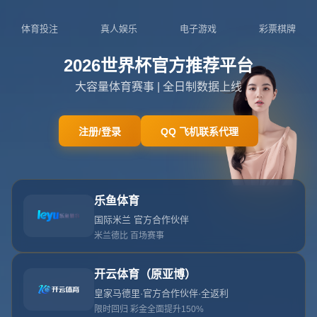
國王杯1／8決賽埃爾切1-2皇家馬德裏
馬塞洛染紅阿紮爾打進制勝球.
栏目：星空体育
发布时间：2026-08-07T02:50:02+08:00
**馬塞洛染紅，阿紮爾絕殺：皇家馬德里險勝國王杯1/8決
賽**
在足球迷們的熱切期盼下，本屆西班牙國王杯1/8決賽迎來
了一場焦點大戰——埃爾切對陣皇家馬德里。這場比賽可謂
跌宕起伏，充滿戲劇性，不僅是皇家馬德里的晉級之路引人
關注，場上球員的表現也成為了賽後解讀的熱點。其中，**
馬塞洛的紅牌**以及**阿紮爾打進制勝球**，為這場比賽注
入了更多話題和看點。