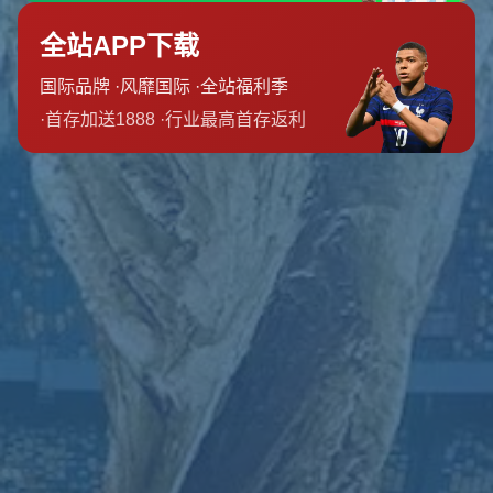
**案例分析：滕哈格与桑乔事件对比其他教练**
对于处理球队明星球员的问题，不妨回顾另一个案例——尤
尔根·克洛普在利物浦处理萨拉赫与马内之间的矛盾。克洛
普采用开放沟通的方式，与球员深入交流，确保各方的理解
与尊重。这种更为柔和的管理风格显然在团队管理中取得了
良好的效果。