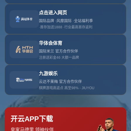
在桑乔被滕哈格以“不符合球队要求”为由排除在比赛大名单
之外之后，这位年轻的英格兰边锋在社交媒体上公开表达了
不满。这一事件引起了广泛的关注和争议。这不仅是一次普
通的教练与球员之间的矛盾，更加反映了滕哈格在处理球队
内部问题时的策略。
**滕哈格的执教风格**
滕哈格自上任以来，以其严格的纪律和清晰的俱乐部愿景而
闻名。他注重球队内部的和谐和纪律，要求球员对球队策略
和安排绝对服从。然而，这种执教风格有时也会导致与球员
之间的紧张关系，特别是在处理像桑乔这样性格鲜明的球员
时。
**何塞·恩里克的观点为何这么重要？**
何塞·恩里克作为前利物浦球员和西班牙国家队成员，对英