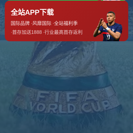
庭变故，更有利于他在未来重返赛场时，以更佳的状态贡献
力量。从长远来看，这种做法也促进了俱乐部与球员之间的
互信关系，为其他球队的管理提供了有价值的借鉴。
**球员，尤其是优秀的球员，常常被视为团队荣誉的承载者
**。在这一过程中，如何处理好个人生活与职业责任之间的
关系，就成为他们的必修课。阿德本罗的经历提醒我们，**
在光鲜的职业背后，每个球员都是有血有肉的人，他们的生
活不仅仅是比赛和训练**。因此，体育机构和球迷在关注比
赛的同时，也应多一些对球员个人生活的理解与支持。
通过**阿德本罗事件**，我们看到家庭责任与职场责任并不
一定是对立的。它更提醒每一个在职场拼搏的人，无论职业
再忙碌，家庭始终是我们最坚实的后盾。每一个优秀的职业
选手背后，都有着值得尊重的家庭和生活故事。国安为阿德