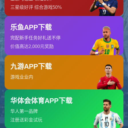
关注，为许多陷入困境的球员提供了及时的帮助，从而促进
了他们在球场上的表现。
阿德本罗事件中，国安俱乐部的做法无疑提供了一个**积极
的范例**。他们在对职业标准的严格要求之外，也展示出对
球员人文关怀的重要性。这不仅有助于帮助阿德本罗直面家