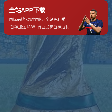
新审视其财务状态。收入的减少使得俱乐部不得不采取**降
薪**甚至出售球员的方式来维持运作。在这种大背景下，皇
马希望拉莫斯能够同意降低20%薪资，以更好地帮助俱乐部
度过目前的财务困境。
### 其他球员的案例
在足球界，并不乏类似的例子。**尤文图斯**的前锋**克里
斯蒂亚诺·罗纳尔多**，在转会曼联时便同意削减部分薪
水，以推动交易顺利完成。而像**巴塞罗那**这样的俱乐
部，更是在疫情期间表面采取整体降薪的措施，以帮助俱乐
部应对挑战。从这些案例中可以看出，不少职业球员愿意在
关键时刻**做出让步**，以换取更多的竞技机会或者为球队
贡献力量。
### 结论