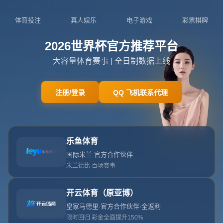
意甲第26輪尤文圖斯1-1都靈 德利赫特
破門迪巴拉傷退.
栏目：星空体育
发布时间：2026-08-07T02:50:02+08:00
在意甲第26轮的激烈对战中，尤文图斯与都灵以1-1握手言
和。这场比赛不仅仅是比分的平分，更牵动了球迷们的心，
因为尤文图斯的荷兰后卫**德利赫特**在比赛中表现出色，
为球队打开了进球记录，而当家球星**迪巴拉**却因伤提前
退场，让人不禁为尤文图斯的未来战况捏一把汗。
**德利赫特**自从加盟尤文图斯以来，一直被赋予厚望。在
本场比赛中，他的表现再一次印证了自己的价值。他在上半
场用一次关键头球，帮助尤文图斯率先打破僵局。这粒进球