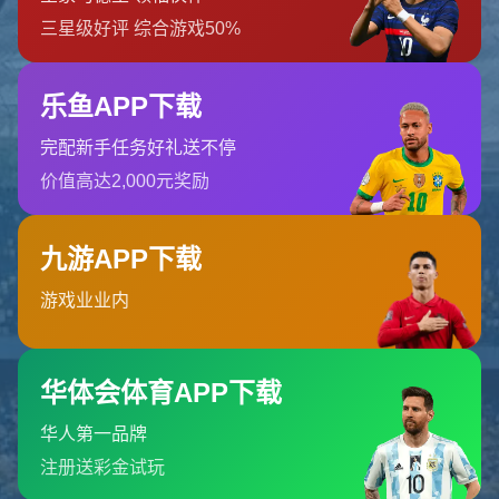
示了都灵强劲的抗衡力和坚持不懈的拼搏精神。这对于炼狱
般的意甲积分榜来说，每一分都显得至关重要。
分析这场比赛，可以看出尤文图斯在攻防转换上依然存在需
进一步提升的地方。**防守端的稳固和进攻端的多样化**，
将是尤文图斯在后续比赛中必须着重解决的问题。虽然德利
赫特的进球让球队看到希望，但仅靠防守球员的进球显然不
是长久之计。如何在迪巴拉缺阵的情况下，重新调整球队的
攻击策略，也许是尤文图斯教练组接下来的工作重点。