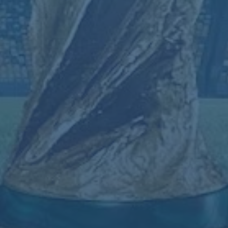
朱彥碩對小崔的期待，更多是基於他過去在亞洲賽場上的成
熟表現。他多次在評論中提到，小崔擁有頂尖的學習能力和
溝通功底，這或許將成為他克服NBA挑戰的關鍵優勢。*如
果接下來他能抓住機會打磨對抗細節並提升防守能力，相信
在下賽季，他一定能再創佳績。*
---
### **外籍球員的啟示：適應力比天賦更重要**
透過朱彥碩的分析，我們不難發現，對於外籍球員而言，技
術和身體條件只是基本門檻，本土化適應才是能否成功的核
心所在。而這一點，不僅僅對於小崔，對於更多希望進軍