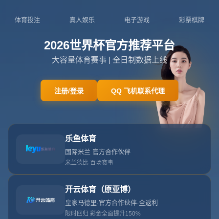
朱彥碩評析NBA外籍球員的本土挑戰 期
盼小崔下賽季再創佳績.
栏目：星空体育
发布时间：2026-08-07T02:50:02+08:00
**朱彥碩評析NBA外籍球員的本土挑戰：期盼小崔下賽季
再創佳績**
近年來，隨著NBA的全球化發展，外籍球員在聯盟中的影
響力與日俱增。然而，對於這些遠赴美國的國際精英們而
言，適應本土文化、比賽節奏以及球隊定位卻充滿挑戰。*
朱彥碩作為一位資深體育評論員，深刻分析了外籍球員在
NBA面臨的多重困境*，並特別提到中國年輕球員崔永熙
（小崔）的未來潛力。換言之，本土化的適應能力成了這些