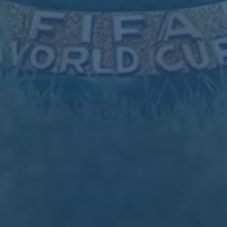
NBA的中國年輕球員同樣具備深遠意義。
正如斯洛文尼亞球星盧卡·唐西奇（Luka Dončić）所展示
的，*在擁有天賦的同時，快速理解比賽文化並融入球隊，
才能真正邁向國際頂峰。*小崔的努力或許會為後來者提供
寶貴的經驗與激勵。