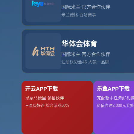
因為即使是這位阿根廷巨星也曾在關鍵時刻錯失良機。
事實上，點球對於許多頂級球員來說，都不是一件容易
來說，更多的是一種心理上的調適，而非技術上的缺
**蘇亞雷斯與梅西的點球案例**在過去多年來常被
討如何提升准度和效果，但如今回到巴甲的蘇亞雷斯
在這場**巴甲首秀**中，蘇亞雷斯的表現仍然引人
的事情或許只是提醒大家，即便是世界頂級球員，也