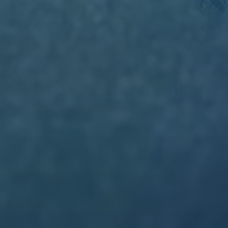
上一篇：OPTA最新世界足壇實力榜：拜仁100分高
下一篇：鹿魔L2M：米德爾頓搶先出擊 布萊克該重罰