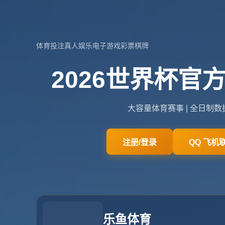
星空体育
向好友梅西學習？蘇亞雷斯
栏目：星空体育
发布时间：2026-08-06T02:50:03+0
**向好友梅西學習？蘇亞雷斯巴甲首秀射飛點球！**
在蘇亞雷斯重返南美賽場的巴甲首秀中，這位烏拉圭
他們的點球表現也常成為球迷熱議的話題。這一幕是
球命運，以及他們如何在球場上彼此學習和進步。
當蘇亞雷斯在巴甲登場時，他的表現被寄予厚望。畢