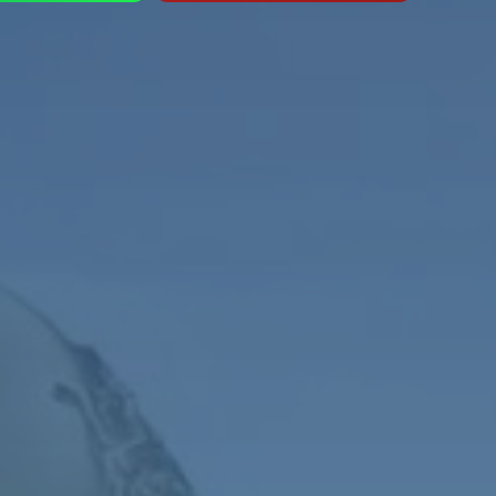
的压力。**卡瓦尼**的进球再次证明，曼联的锋线不