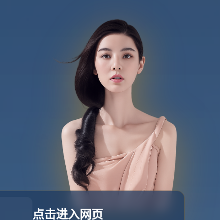
简介
产品中心
新闻中心
联系方式
局.
*博格巴*的世界波和*卡瓦尼*的致命一击，成为了曼
射门，迅速打破僵局。此球无疑让富勒姆球迷燃起了希
能力。