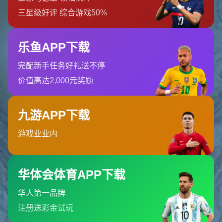
**這筆4000萬歐元的交易彰顯了阿斯頓維拉的雄心壯志**。
球隊近幾年一直希望在英超聯賽中佔據一席之地，管理層瞭
解到，僅僅依賴現有的年輕球員和陣容深度是不夠的。他們
需要即戰力，需要能夠在關鍵比賽中帶來改變的球員，而布
恩迪亞無疑是最佳人選之一。
從媒體和球迷的響應來看，多數人認為這筆交易符合理想價
值。一方面，布恩迪亞在英冠所展現出來的實力和潛力讓他
有能力在英超立足，甚至可能成為球隊的核心。另一方面，
這筆投資也顯示了*阿斯頓維拉*尋求更大成功的決心。**新
援的加盟極有可能改變球隊的命運**，尤其是在與強隊的對
抗中，布恩迪亞的靈活打法能夠打破對方的防守壓力，創造
更多的得分機會。