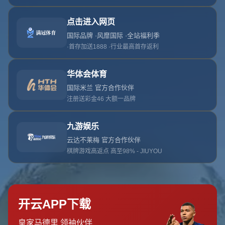
布恩迪亞是一位技術出眾且具有創造力的中場，他在球場上
的活力和洞察力讓他成為諸多球隊眼中的香餑餑。在剛剛結
束的賽季中，布恩迪亞效力於諾里奇，期間他以壓倒性的數
據獲得了英冠最佳球員的榮譽。他不僅能夠提供精準的直塞
球和助攻，還具備極強的進攻意識和防守能力。在這樣的背
景下，*阿斯頓維拉*決定以破紀錄的價格簽下這位阿根廷球
星，希望能夠藉此加強中場的控制力與創造性。