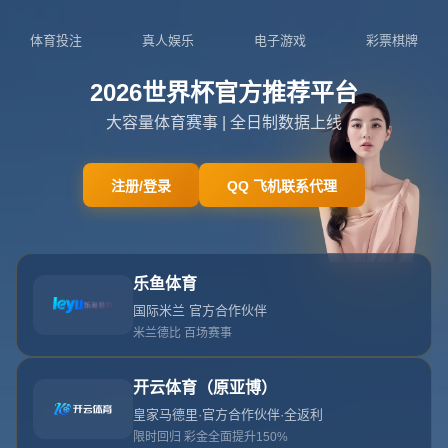
阿斯頓維拉官宣簽下布恩迪亞 轉會費達
4000萬.
栏目：星空体育
发布时间：2026-08-07T02:50:02+08:00
**阿斯頓維拉官宣簽下布恩迪亞 轉會費達4000萬：打造強
大陣容的重大一步**
足球世界中，球員轉會永遠是一個熱門話題。近日，*阿斯
頓維拉*官宣以轉會費4000萬歐元簽下布恩迪亞，這一消息
無疑給球壇帶來巨大震撼。不僅因為這是阿斯頓維拉近年來
的一筆重磅交易，更因為布恩迪亞在英冠表現出色，因此，
這次簽約讓球迷對阿斯頓維拉的未來充滿期待。