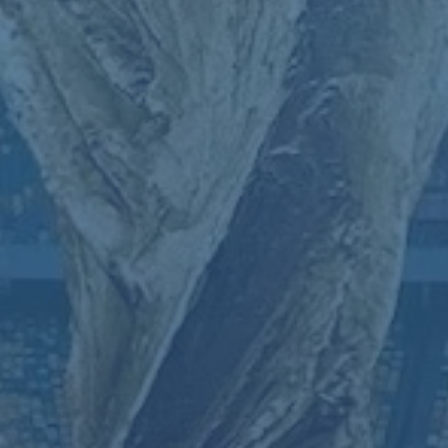
相比之下，黃蜂的表現令人堪憂。九連敗的成績單已經將他
們推向聯盟“谷底”，進一步暴露了球隊的結構性問題。黃蜂
在比賽中的防守漏洞和關鍵時刻的進攻乏力，成為了主要敗
因。儘管球隊有幾個亮點球員，但未能形成有效的化學反
應，導致比賽節奏頻頻被對手打亂。