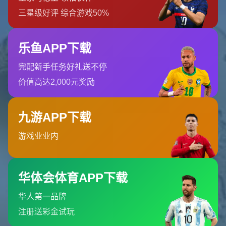
### **CC全能表現讓球迷刮目相看**
CC則是這場比賽中的另一位亮點。作為團隊型球員，他的
多面手能力在這場比賽中被完全激發。全場比賽，他交出
**18分、5助攻和5籃板**的全面數據，並且多次關鍵助攻帶