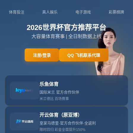
範德文：波斯特科格魯目標清晰 他讓熱
刺變得像一個家.
栏目：星空体育
发布时间：2026-08-07T02:50:02+08:00
**範德文：波斯特科格魯目標清晰，他讓熱刺變得像一個家
**
在英超聯賽的競爭中，托特納姆熱刺一直以來都是一支備受
關注的球隊。隨着新任主教練*波斯特科格魯*的加入，整個
俱樂部似乎注入了一股新的生命力。他帶來的不僅是技術上
的改變，更是將熱刺打造成了一個更具凝聚力和歸屬感的
“家”。