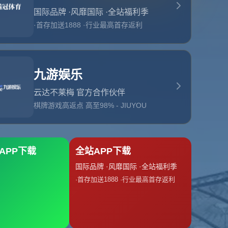
 等，都显现出了不容小觑的实力。这些球队的崛起让积分榜
和教练的巧妙战术，他们迅速在积分榜上占据了有利位
*佩德里** 等新星的快速成长，让球队在进攻和组织上都
他们在引援得当基础上，通过有效的团队合作，不断提