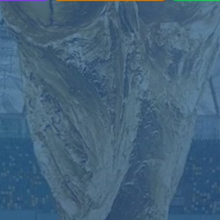
季各球队的防守实力相较之前均有提升，多支球队在失球数上的
季许多球队更多地应用了数据分析工具，在比赛中尝试不同的阵