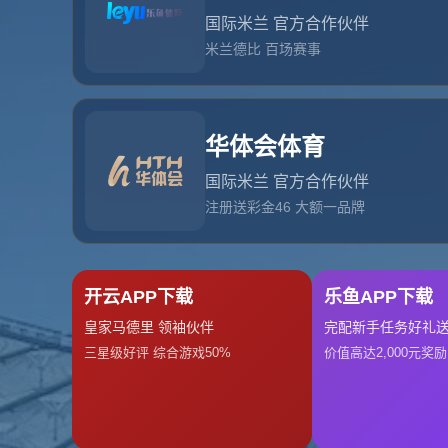
豪门。像 **马德里竞技** 这种有着深厚战术底蕴的
的竞争更加激烈，也为球迷增添了无数期待和悬念。
**前景分析与亮点**
**皇家马德里** 自然希望能够复制过去的辉煌，
置。**卡里姆·本泽马** 的状态继续火热，他在场
另一方面，**巴塞罗那** 则在新晋教练的带领下焕发
显得更为流畅。他们在**积分榜**上的步步紧逼，
**中游球队的震撼表现**
不过，本赛季令人瞩目的不仅是这些传统强队，中游球
升自身在积分榜上的排名。曾几何时，人们眼中的“保
**数据与趋势**