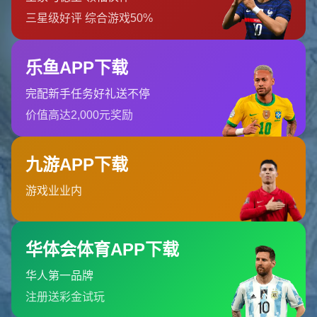
### **布倫森的成功之道：對比賽節奏的掌控**
作為一名出色的控球後衛，布倫森的比賽風格向來以穩定而
高效著稱。他能在比賽一開始就扛起球隊進攻節奏，為隊友
創造得分機會，而這種冷靜且決斷的開場表現，使他成為球
隊中不可或缺的核心。
舉一個明顯的例子：在2022-2023賽季對陣邁阿密熱火的比
賽中，布倫森在開場5分鐘內取得了8分和3次助攻的驚人數
據，帶領球隊迅速建立雙位數的領先優勢。賽後，他接受採
訪時提到：“我的策略很簡單，就是從比賽哨聲吹響的那一
刻起，集中精力，全力以赴。”這不僅展示了他的個人能
力，也是對比賽應對策略的一種深刻示範。
### **如何借鑑布倫森的“全力以赴”精神**