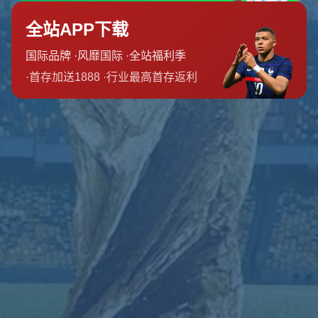
運動員的表現往往能轉化為生活中的實用哲學。例如，在職
場上，**如果在一天的工作開始階段處於“慢熱”狀態，便有
可能錯過關鍵機會**，而布倫森的啟示就在於我們應該學會
如何快速進入狀態。
1. **賽前熱身等於提前準備**：布倫森強調，他在比賽前會
進行大量高強度的模擬訓練，每一次投籃和跑動都是為比賽
做鋪墊。同樣地，在工作或其他重要場合中，提前的準備能
幫助我們更快進入佳境。
2. **保持積極的心態**：布倫森認為態度決定一切。他從不
輕視比賽中的任何一秒，即使是面對排名靠後的球隊，也會
以最專注的狀態來迎戰。這種積極投入的態度，也適用於我
們的日常事務，無論挑戰大小，都應該全力以赴。
### **啟示：全力以赴是贏得起點的基石**