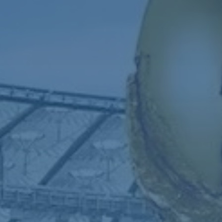
---
### **科林斯統治籃板，內線成勝負關鍵**
爵士在這場比賽中的第二把火力武器，是約翰·科林斯
的壓力。
這是科林斯加盟爵士後的代表作之一，他在內線的多次
個為進攻籃板，直接將球權轉化為得分機會。**從
---