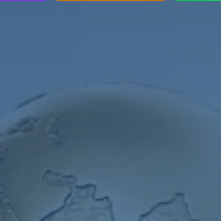
得關注的大戰中，猶他爵士以高效團隊表現擊敗芝加哥公牛，終於
的奮力支撐，但公牛依舊難逃失利命運。
單**，作為爵士的主要得分火力，他的穿針引線作用為球隊奠定
猶他贏球的關鍵。
成熟表現無疑給球隊注入了強心針，使得在節奏頻繁切換的比賽中
*