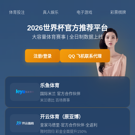
奧運女足半決賽美國對陣德國：羅德
曼、霍蘭和格溫領銜出戰.
栏目：星空体育
发布时间：2026-08-07T02:50:02+08:00
**奧運女足半決賽美國對陣德國：羅德曼、霍蘭和格溫領銜
出戰**