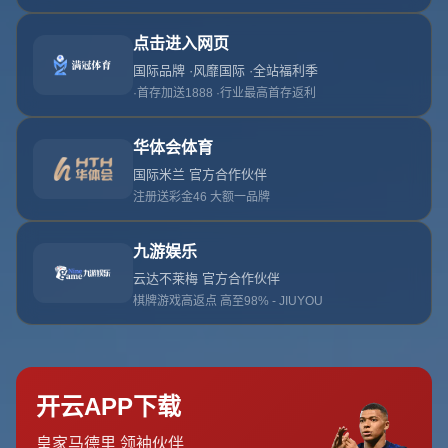
作為全球最受矚目的體育盛會之一，奧運會再一次吸引了數
億人的目光。而女足比賽更是其中的一大亮點。在本屆奧運
會女足半決賽中，美國女足將迎來歐洲豪強德國隊的挑戰，
這場強強對決無疑是本屆比賽的焦點之一。**美國由羅德曼
（Trinity Rodman）、霍蘭（Sophia Hollan）和格溫（Alyssa
Gwinn）領銜出戰，德國則派出經驗與實力兼備的陣容。**
讓我們一起聚焦這場注定精彩紛呈的比賽。
### **焦點球星：羅德曼、霍蘭與格溫**
**羅德曼**，當前美國女足的明星選手之一，因其出色的速
度與爆發力，一直是對方防線的噩夢。她不僅具備靈活的跑