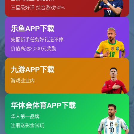
位和精準的射門能力，還常常成為球隊的關鍵先生。在此前
的比賽中，羅德曼多次打入制勝球，幫助美國女足挺進半決
賽。
**霍蘭**則是美國隊中場的核心。她像一個穩定的“發動
機”，不僅能提升球隊的攻防轉換速度，還有能力在危急時
刻送出致命的傳球。據統計，霍蘭在本屆奧運會助攻次數已
位列前三，這顯示了她在關鍵時刻的重要性。
**格溫**是一名年輕但才華橫溢的後衛，她的穩定表現令人
印象深刻。無論是位置感還是攔截技術，她都表現得無可挑
剔。此外，她還經常參與進攻，提供具威脅的邊路插上，為
球隊提供更多進球可能性。
### **德國隊：穩重與創新碰撞**
相較於美國的鋒芒畢露，**德國隊更傾向於穩健的戰術佈局