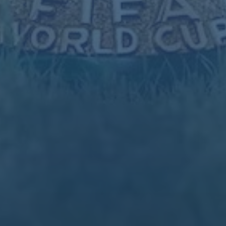
此外，一些“平民球队”的锋线球员有时候会有惊艳表现。例
如，上赛季布伦特福德的伊万·托尼就曾短暂闯入射手榜前
列，尽管他的球队整体实力有限，但他的个人发挥让人瞩
目。这也提醒我们，小球队的明星射手同样值得关注，尤其
是在赛季中期，当劲旅球员赛程密集、体能吃紧时，这些球
员往往能脱颖而出。
---
2023-2024赛季的英超射手榜不仅是个人能力的比拼，更是
团队创造力和战术执行力的较量。从巨星的持续顶峰到新星
的意气风发，再到黑马球员的逆袭，谁最终能站上榜首，依
然充满悬念。在这个进球如林的赛季中，球迷们无疑将享受
一场视觉和心理上的盛宴！