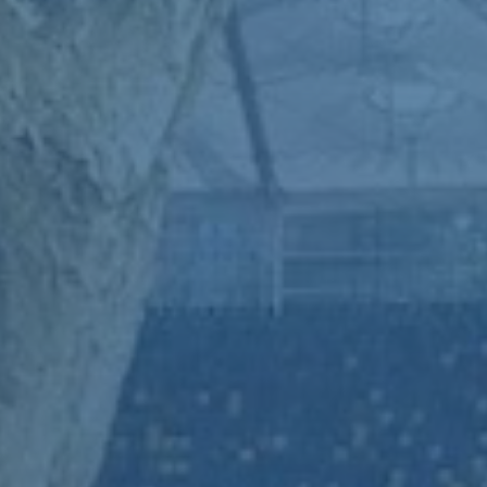
shile），這再次展現了他們對於長期球隊建設的雄心。
筆交易的背後意義以及巴迪亞希爾可能給切爾西帶來的