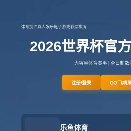
星空体育
切爾西再簽一人！官宣簽下
栏目：星空体育
发布时间：2026-08-07T02:50:02+0
# **切爾西再簽一人！官宣簽下貝努瓦·巴迪亞希爾！*