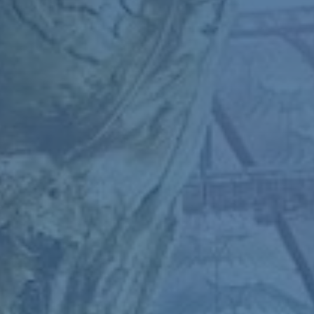
重要一环。**蘇亞雷斯的首个进球不仅是一项个人成
在首秀中赢得了球迷的心。