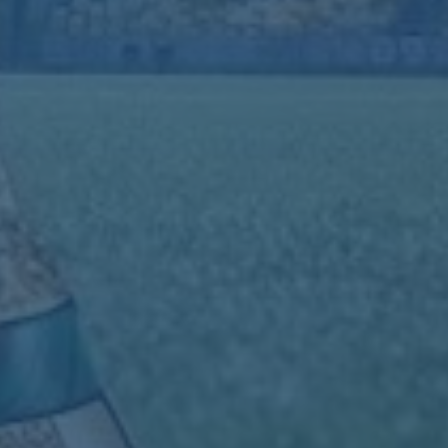
破口。守门员的数次关键扑救和后防线的稳固防守确保