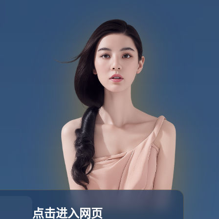
简介
产品中心
新闻中心
联系方式
见证了一场完美的团队合作。其中，梅西的精准助攻和
比赛中发挥了重要作用。开场后不久，梅西便用他标志性
为他赢得了满堂彩。这样的表现展现了他与梅西之间的默