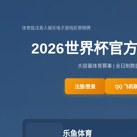
星空体育
邁阿密2-0贏鹽湖城！梅西
栏目：星空体育
发布时间：2026-08-07T02:50:02+0
**邁阿密大獲全勝：梅西助攻，蘇亞雷斯完美首秀**
在刚刚结束的比赛中，邁阿密以**2-0**的比分
蘇亞雷斯的進球成为了关键亮点。本文将深入分析这
在本场比赛中，邁阿密的表现堪称完美。球队不仅在场
的视野和脚法送出了一记精准助攻，为蘇亞雷斯创造了