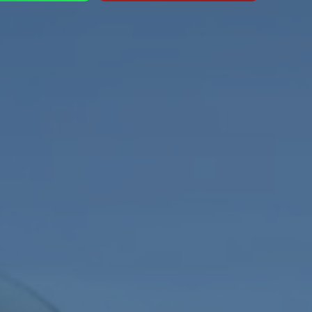
机会的全能选手。这一次的助攻显示了梅西对比赛节奏的