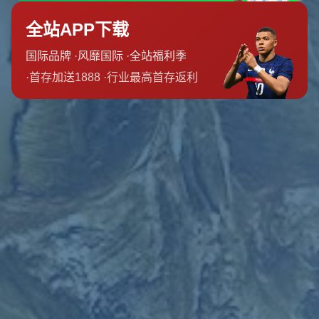
以一场印尼队对阵强敌的比赛为例，在比分1:0领先的最后
十分钟，球队通过换人和角球战术，成功将时间消耗殆尽，
最终守住了胜利果实。这种智慧的运用，不仅展现了球队的
战术素养，也体现了球员对比赛节奏的掌控能力。当然，印
尼媒体也提醒，这种策略必须适度，避免因过度拖延而引发
裁判警告或球迷不满。