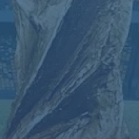
除了减少犯规和合理拖延时间，印尼媒体还提到
保持比赛节
奏
的重要性。足球比赛中，节奏的掌控往往决定着场上的主
动权。如果一味防守或过度拖延，可能导致球队失去反击机
会；而过于激进的进攻，又可能暴露后防漏洞。因此，球员
需要在攻守之间找到平衡，通过传球和跑位维持比赛的流畅
性。
尤其在面对体能占优的对手时，
保持比赛节奏
可以有效避免
被对手牵着走。例如，印尼队曾在与东南亚强队的交锋中，
通过中场球员的积极调度，成功将比赛节奏控制在自己手
中，既避免了频繁犯规，也为关键时刻的进攻创造了条件。