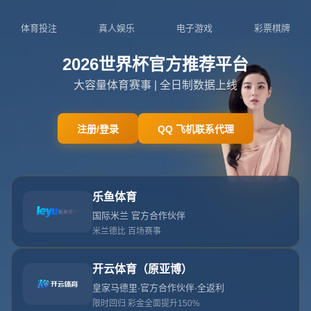
印尼媒体提出三项建议：降低犯规频
率，巧妙延缓比赛节奏
栏目：星空体育
发布时间：2026-08-07T02:50:02+08:00
印尼媒体给出三点预警：减少犯规合理拖延时间
在国际足球赛场上，战术与纪律往往是决定胜负的关键因
素。近日，印尼媒体针对即将到来的重要比赛，提出了三点
具有指导意义的预警，分别是减少犯规、合理拖延时间以及
保持比赛节奏。这不仅是对球员战术执行力的提醒，也为球
队在高压环境下的应对策略提供了思路。本文将围绕这一主
题，深入分析印尼媒体的建议及其背后的战术逻辑，帮助球
迷和从业者更好地理解比赛中的细微之处。让我们一起探