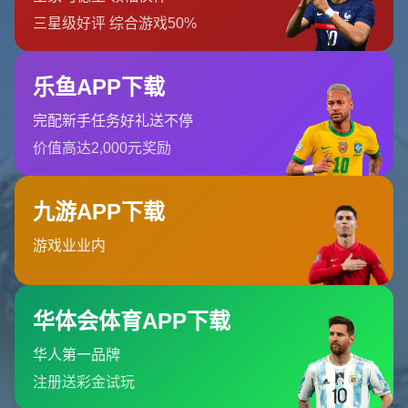
预警，无疑是在提醒球员：纪律性是现代足球不可或缺的一
部分。
合理拖延时间：战术中的智慧
在比赛的关键时刻，
合理拖延时间
往往能为球队争取宝贵的
喘息机会，同时打乱对手的进攻节奏。印尼媒体指出，这种
策略需要在规则允许的范围内进行，例如通过换人调整、球
员短暂“受伤”处理，或是守门员在开球时的适当延迟来实
现。
合理拖延时间
并不是消极比赛，而是战术的一部分，尤
其在比分领先或体能劣势的情况下，这种方式可以有效稳住
局面。