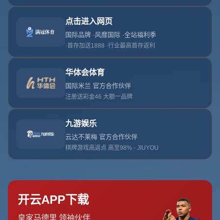
讨，如何在绿茵场上通过智慧与纪律赢得胜利！
减少犯规：纪律是胜利的基石
在足球比赛中，犯规不仅可能导致罚牌和罚球，还会打乱球
队的整体节奏。印尼媒体特别强调，
减少犯规
是确保比赛主
动权的重要一环。频繁的犯规不仅让对手获得定位球机会，
还可能导致球员被罚下场，削弱球队战斗力。以印尼国家队
在近期比赛中的表现为例，部分场次因防守动作过大导致黄
牌累积，甚至出现了红牌罚下的情况，最终影响了比赛结
果。因此，球员需要在防守时保持冷静，注重动作的规范
性，避免不必要的身体接触。
此外，
减少犯规
还能有效降低裁判的关注度，避免比赛因争
议判罚而陷入被动。尤其在面对技术流球队时，精准的防守
位置和预判能力远比鲁莽的拦截更有价值。印尼媒体的这一