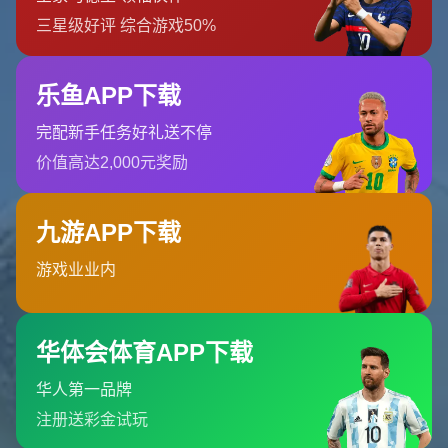
二-巴萨为何选择什琴斯尼而非其他门将
市场上优秀的门将并不少，但巴萨选择接触什琴斯尼并非偶
然。首先，什琴斯尼目前是自由球员身份，这意味着巴萨无
需支付高额转会费，这对于近年来财政压力较大的巴萨来说
无疑是一个
重要优势
。其次，什琴斯尼对西甲联赛并不陌
生，他在职业生涯中曾多次面对西班牙球队，适应能力毋庸