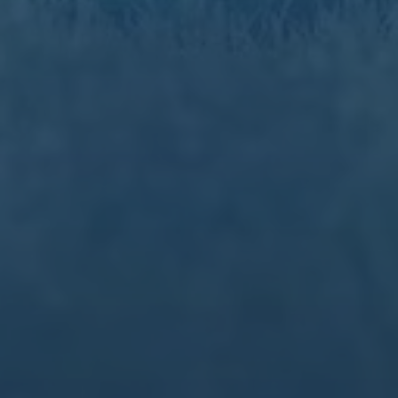
上一篇：中场传奇实至名归！斯坦丘率队击败乌克兰，一战创下三项纪录！
下一篇：“国足亚洲杯小组赛出局：2平1负0进球，过年心情蒙阴影”