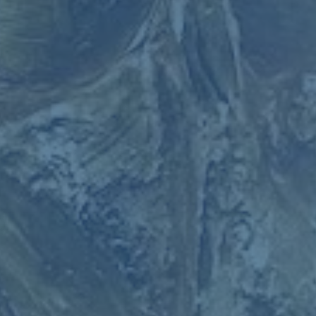
孩
除了甜美的外貌，霍伊伦女友对旅游的热爱也是她的一大标
签。
她曾多次在社交平台上晒出旅行照片
，从欧洲的古老小
镇到热带海岛，她的足迹遍布世界各地。旅游不仅让她开阔
了眼界，也为她的生活增添了许多色彩。据悉，她最喜欢的
目的地是意大利的阿马尔菲海岸，那里的蓝天白云和浪漫氛
围让她流连忘返。
这种对生活的热情
，无疑也感染着身边的
霍伊伦，为他们的感情增添了更多活力。
定居曼彻斯特：陪伴霍伊伦的
新生活
自从霍伊伦加盟曼联，这位甜美女孩也选择随他一起定居曼
彻斯特，开始了全新的生活。曼彻斯特作为英国的足球重