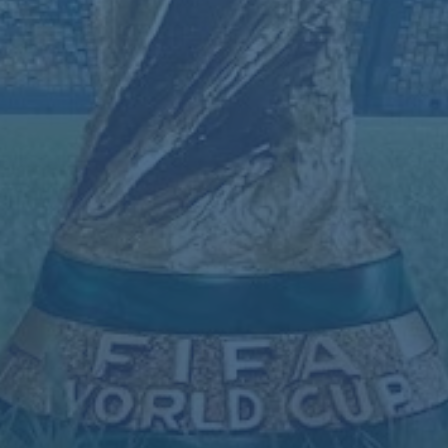
自从梅西加盟迈阿密国际以来，这支球队的关注度和实力都
得到了显著提升。
梅西效应
不仅体现在球场上，也体现在商
业价值和球迷基础的增长上。
他的每一次出场，都能吸引无
数目光
。在本届联盟杯中，梅西的表现无疑是球队晋级的重
要保障，而迈阿密国际也因此被视为夺冠热门之一。
案例分析：梅西如何改变比赛局势
让我们以本场比赛的一个片段为例，深入分析梅西如何影响
比赛结果。在下半场比分胶着时，梅西在中场拿球，面对两
名防守球员的夹击，他冷静地完成了一次穿透性传球，直接
撕开对手防线，助攻队友得分。这一球不仅体现了梅西的视
野和技术，也展现了他在大赛中的冷静与决断。
这样的表
现，正是梅西被誉为球王的原因
。球迷们在赛后纷纷表示，
梅西的每一次触球都充满了艺术性，令人叹为观止。