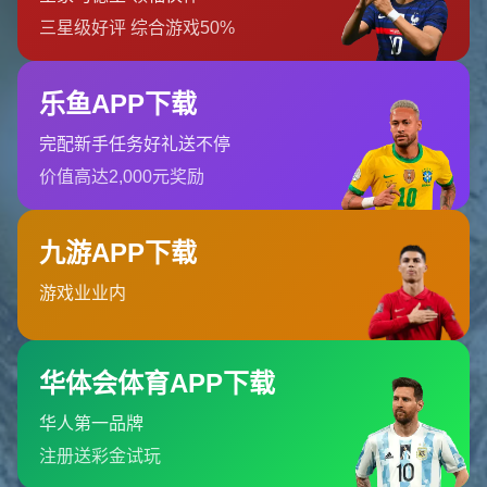
一记精准的长传助攻队友破门，彻底改变了比赛走势。
这一
刻，梅西用行动证明了他依然是球场上的“魔术师”
。据统
计，他在全场比赛中贡献了1次助攻和多次关键传球，直接
促成了迈阿密国际的胜利。
这场比赛的结果也让“梅西最新比赛结果”成为热搜关键词，
球迷们纷纷在社交媒体上讨论他的表现。迈阿密国际能够在
联盟杯中晋级8强，梅西的作用功不可没。
迈阿密国际晋级之路 团队配合是关键
迈阿密国际在本届联盟杯的表现令人印象深刻。从小组赛到
淘汰赛，他们展现了强大的团队协作能力。而梅西的加入，
则让这支球队如虎添翼。
在与对手的激烈对决中
，迈阿密国
际不仅依靠梅西的个人能力，还通过整体战术压制对手。
他
们的防守稳固，进攻犀利，完美诠释了团队足球的魅力
。