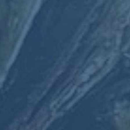
有人会问 爱国主义教育能解决不会传球 射门不准 防守失位
等专业问题吗 答案当然是否定的 但没有准确的精神坐标 技
战术训练往往会迷失方向 在现代足球中 高节奏对抗和压迫
战术要求球员在体能极限边缘反复拉扯 如果内心缺乏清晰
的使命感 很容易在高强度训练和逆境比赛中选择“保留体
能”或“少冒风险” 这恰恰是过去中国男足被诟病的软肋之一
当爱国主义教育真正内化为一种价值共识之后 球队在训练
态度上的转变会十分明显 例如 在某次封闭集训中 教练组引
入更高标准的对抗强度 许多球员刚开始略显不适 但在“为国