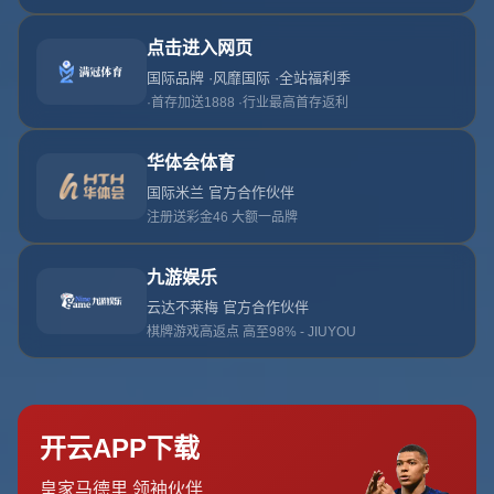
当中国国家男子足球队走进爱国主义教育基地、重温入队誓
言、聆听革命先辈故事的那一刻起 一支球队就不再只是绿
茵场上的十一人 而成为承载国家荣光和民族期盼的象征 在
聚光灯和舆论压力交织的今天 要想真正打破心态脆弱 技战
术脱节 精神涣散的旧标签 就必须把
牢记使命
和
勇于担当
变
成内心深处的信念 而不是赛前标语或口号式的宣誓 通过系
统的爱国主义教育 中国男足正尝试重塑球队文化 让每一次
国家队集训 都成为一次精神“补钙”和价值重塑的过程