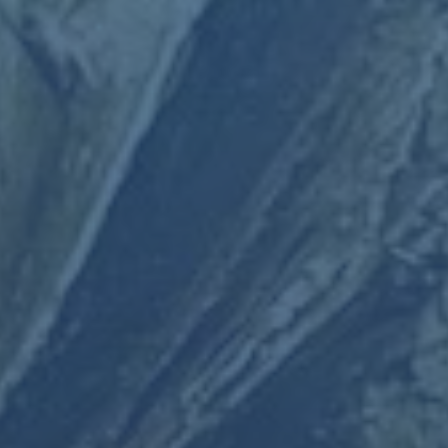
更具长远意义的是，田金的突破会悄然改变年轻女孩对体育
行业的预期。很多人从小喜欢足球，却难以想象自己会以裁
判的身份走到职业联赛中去。当屏幕上出现一位在男子赛场