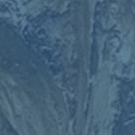
务的外貌、语气、站姿，都可能被社交媒体拿来无限放大。
田金真正的挑战，不仅是把比赛吹好，还要在舆论场中坚持
用职业表现为自己“说话”，逐渐把这些偏见的声音压到背景
中去。她的每一次稳定执裁，每一次对规则的精确把握，都
是在给后来者削减阻力。
可以想象这样一个场景作为案例分析某一场激烈的联赛中，
两支球队为积分和保级生死鏖战，任何一个点球判罚都可能
影响整个赛季的走向。下半场补时阶段，禁区内发生身体对
抗，倒地球员和对方后卫表情激烈，教练席也群情激昂。在
这种时刻，主裁判如果犹豫，就会让局面迅速失控；如果草
率，也会留下巨大争议。田金走向VAR屏幕前，背后是数
万名观众的喧嚣，电视转播镜头紧紧锁定她的脸部表情。她
只有短短几十秒去回看、判断、给出决定。吹哨、手势、判
罚生效，随之而来的可能是主队球迷的嘘声，也可能是客队