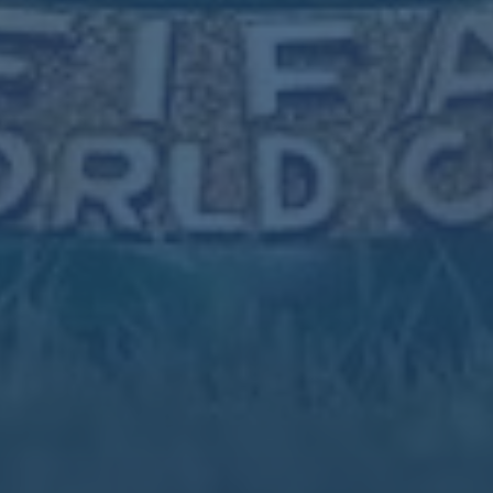
无论未来舆论如何评价，无论她在首场男子职业赛事中的具
体表现如何，那一声由她吹响的开场哨，已经注定会被写进
中国足球的叙事之中。它象征着一种新的起点：女子裁判不
再被局限于某些固定赛场，职业能力将成为更重要的衡量标
准；年轻一代女裁判员有机会在更高的平台上接受检验；观
众则在一次次转播画面里，习惯并接受这样一个事实——站
在球场中央掌控节奏的那个人，可以是他，也完全可以是
她。