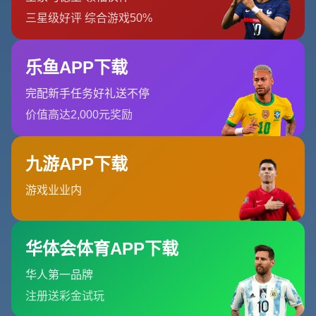
从职业路径上看，一名主裁判的成长，从基层联赛到高级别
赛事，需要漫长的考核、体能测试、规则学习和实战磨砺。
很多人只看得见镜头前果断的手势，却看不到镜头外一次次
的模拟演练和被严苛评分的每一场比赛。对于女裁判而言，
这条路往往比男性更窄、更陡：她们必须在同样的标准下通
过测试，还要额外面对关于体能、权威感、场面控制能力的
偏见。正因为如此，当田金以主裁判身份站上男子职业赛
场，这本身就意味着她在体能、业务能力、心理承受力等一
系列指标上，已经跨过了与男裁判同样的门槛，甚至在某些
维度上更为突出。