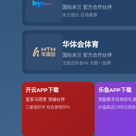
许多人第一次在体博会上认真理解“爱生活 爱足球”
在才发现原来陪孩子在周末踢一场球也是爱生活的一
出一步的人都可以参与的日常运动在快节奏的城市中
划亲子足球活动案例时不难意识到 更好的生活往往
展台上的图文展示对比了长期参与足球运动人群与久
白领在公司组织的五人制联赛中找回了自信与活力 开
重启爱生活按钮的契机 当人愿意为一项运动付出汗
足协展台为何成为体博会的“流量担当”
在众多项目展区中中国足协展台之所以成为亮点并不仅
常明确 既有介绍青训体系与校园足球的展板也有展
由系统即时分析其身体协调性基础体能水平并给出适合
规划的综合体系