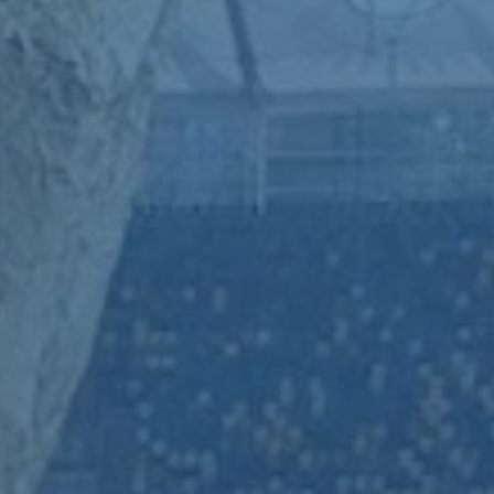
的足球局 起初只能担任门将 但随着耐力提升逐渐可以
学会了接受失败包容不完美以及在团队中互相支撑 这
生成长层面最深刻的意义
 足协展台特别在显眼位置呈现了各类长期计划 包括
的最后一步 工作人员反复强调 只要愿意开始哪怕每周
的时间