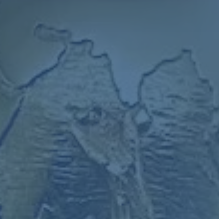
青训负责人 康复师 甚至是社区联赛组织者轮流讲述自己的经历 
作中安排业余踢球时间 如何避免中老年人运动伤害等 这种接地
动再到社区文化的清晰递进
幕上循环播放着来自不同城市校园的训练片段 孩子们在雨后湿润
中不难发现 当前青训理念不再单纯强调竞技成绩而是更加重视人
成就感的综合教育工具
一些城市通过优化闲置地块增设五人制球场引导居民通过“楼栋联队
”通过一场比赛成为可以互相帮忙的朋友 这充分体现出 足球作为
跑的体验 这也是“爱生活 爱足球”在社会层面最具温度的体现