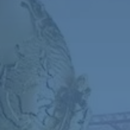
与传统大讲堂不同这些分享更像围坐交流 观众可以自由
气的问答模式使“爱生活 爱足球”从一句口号转化为一
的草地上奔跑在冬日阳光下做协调训练 那种发自内心
格塑造与生活习惯的养成 足球被视为一种在团队协作
”“街道杯”等形式参与比赛 这些看似规模不大的赛
社会粘合剂的独特价值 当人们在球场上并肩奔跑时身份