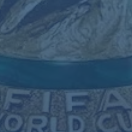
在场上体验过射门乐趣在互动区看到自己体能数据在分享会上点头
踢一场五人制比赛也许只是开始关注社区公告上关于足球活动的信
 而无数这样细微的改变汇聚在一起或许正是这届体博会上中国足