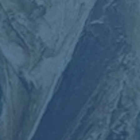
报道这次“维尼修斯 罗德里戈 米利唐下周一恢复训练”的消
息时 都隐含地提到了类似的情形 在某个赛季的欧冠淘汰赛
阶段 一名核心中场在长期缺阵后提前两周回到训练场 当时
外界普遍认为他至少需要三周才能找到状态 结果教练组通
过精细的时间管理 让他在首回合只登场二十五分钟 先适应
高强度的节奏 到次回合他便恢复到八成功力 不仅稳定了节
奏 还送出关键助攻 直接帮助球队完成逆转
这个案例说明 恢复训练并不等同于立刻首发 但合理规划的
复出节奏有时候比“满血出击”更致命 套用到当前情境 维尼
修斯可能会在回归初期以替补身份出场 用二三十分钟的高
强度冲刺来检验肌肉反应和对抗能力 罗德里戈则有望在部
分场次中承担“半场杀手”的角色 利用对手体能下降的时间
段进行爆点冲击 米利唐则可能从杯赛或者相对压力较小的