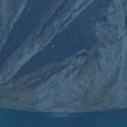
联赛对手开始 通过逐步延长出场时间来消除心理层面的顾
虑
媒体叙事中的细节 关键词背后的赛季目标
当记者在报道中反复提及“下周一”“恢复训练” 这些看似中性
的时间点和医学术语 实际上已经把赛季目标暗藏其中 如果
这三名球员的回归节点刚好卡在一段魔鬼赛程之前 那么教
练组势必会将他们视为战略资源而非普通轮换 在联赛争冠
和欧冠淘汰赛双线作战的背景下 每一名伤愈的主力都是“活
棋” 尤其是当球队在一些场次中暴露出进攻端缺乏爆点 防守
端回追力量不足的问题时 这三名巴西球员的特点几乎像是
为现阶段的短板量身定制般契合
另一方面 记者的措辞也在悄然塑造公众预期 如果完全以乐
观口吻渲染 三人仿佛马上就能打满全场 那么一旦教练组出