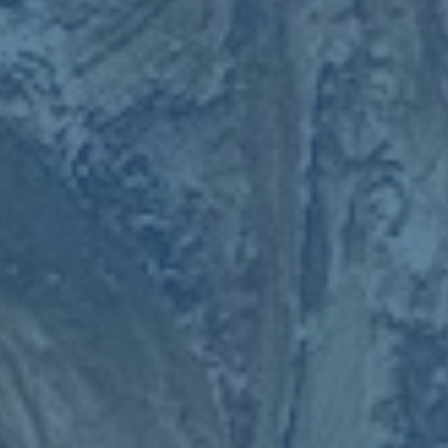
曼城的交锋 都像在给出一个当下答案 却又在为下一次碰面
留下悬念。
值得注意的是，两队在阵容更新上的节奏，同样隐含着不同
的俱乐部哲学。皇家馬德里在近期逐渐完成从老一代核心向
新星群体的过渡 如本澤馬退出舞台后 球队通过一系列年轻