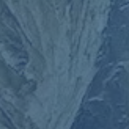
化引援继续保持竞争力 这体现了在坚持豪门气质的同时 对
时代趋势的主动适应。曼城则在保持主力框架稳定的前提下
每年进行微创式升级 用极具针对性的引援提升具体位置的
功能性 例如更强的对抗 更好的背身策应 或更灵活的多位置
能力。皇家馬德里 對 曼城的比赛 也因此成为检验双方面向
未来阵容规划是否正确的试金石 一旦在这种高等级对抗中
暴露出短板 俱乐部往往会在下一个转会窗口迅速作出调
整。