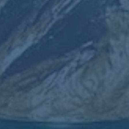
从商业与文化角度来看，这个对决的意义远超比分本身。皇
家馬德里身上有着极深厚的传统底蕴和全球球迷基础 其品
牌价值在长期历史沉淀和冠军荣誉的累加之下几乎成为“足
球文化符号”。曼城则更多依托于近十多年的快速崛起 其
“蓝月亮”的意象以及城市气质的塑造 通过社交媒体与新一
代球迷建立连接 形成一种更年轻 更数字化的传播模式。当
皇家馬德里 對 曼城在欧冠这种全球瞩目的舞台交汇时 等于
让两条不同发展路径的俱乐部共同站在聚光灯下 为全世界
展示各自的运营理念与文化主张 这种“品牌对话”在无形之