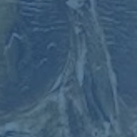
理韧性 以及对淘汰赛节奏的精确把握。当这样的案例在皇
家馬德里 對 曼城的历史中反复出现时，人们不得不承认 情
绪管理 关键回合处理 以及对细节的感知 能在极大程度上改
变一场比赛的走向。
战术层面上，瓜迪奧拉与皇馬历任主帅之间的博弈，也是这
组对决的看点之一。曼城极其注重通过局部人数优势撕开防
线 不断制造三角站位和“第三人跑动” 皇馬则更擅长在中后
场保持稳固的同时 让前场球员保留一定自由度 在转换瞬间
释放个人技术。比如 当曼城边后卫内收 形成中场多一人的
结构时 皇家馬德里往往会通过边路快速推进或者中前场的
精准转移 抓住对方身后空间。这样的对抗像是一场关于“秩
序与自由”的持续实验 一边是高度设计过的配合线路 一边是
允许天才临场做出超纲解答的环境。每一次皇家馬德里 對