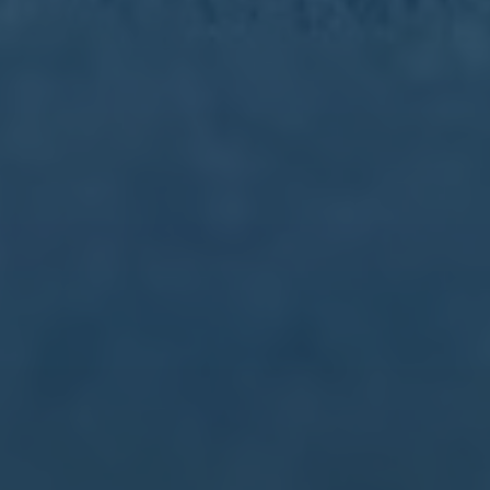
出意料之外却情理之中的情节。当曼城把控节奏时 球迷会
好奇 皇家馬德里是否又能凭借惯有的“逆转剧本”改写命运
而当伯纳乌或者阿提哈德球场的气氛被推向高潮时 谁又能
预判下一粒进球的方式与主角。这种不确定性恰恰是顶级足
球的核心魅力 也是这组对决一再被媒体放大 球迷反复讨论
的原因。无论未来规则如何变化 技术如何演进 只要皇家馬
德里与曼城再次相遇 这种王朝与革新的故事就会被重新书
写一次。