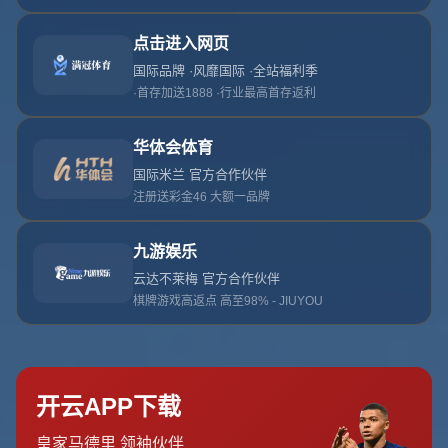
里，伯纳乌的夜晚承载着无数传奇时刻，从迪斯蒂法诺到劳
尔，从齐達內到C羅，那是一种把欧冠当作自家后花园的底
气；而曼城的崛起则几乎完全是现代足球逻辑的缩影，从资
金投入、数据分析到青训布局，再到以瓜迪奧拉为核心的战
术革命，构成了一套相对“可复制”的成功模板。皇家馬德里
對 曼城这种对决，本质上是传统权威与新兴秩序之间的博
弈，也是球迷观察世界足球走向的最佳窗口之一。
从比赛风格的角度看，两队形成了鲜明对比又彼此影响。皇
家馬德里在绝对实力之外，更以大场面基因闻名：哪怕在场
面被动、控球处于劣势时，依然有能力通过几次高质量转换
完成致命一击。这种气质在对阵曼城时体现得淋漓尽致，尤
其是在伯纳乌的欧冠夜，几分钟内连续进球的戏码屡屡上
演，让人感到这种俱乐部仿佛与淘汰赛的残酷性签订了某种