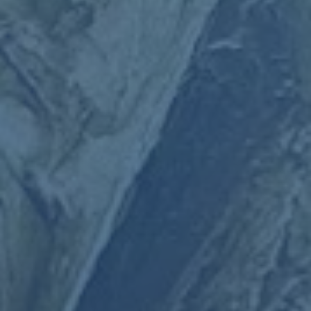
某些在英超表现出色的边路球员，在租借到顶级豪门后，因
买断费过高而未被留用，最终又被另一支豪门以更具弹性的
方式签下。
这种“价格难以匹配”与“价值仍被认可”的矛
盾
，已经成为现代转会市场的常态：一方面，原属俱乐部希
望通过高价收回投资乃至获利；买方俱乐部则必须在财政公
平、工资结构以及阵容长期规划之间反复权衡。
就坎塞洛而言，他的技术特点——包括内切组织、远射能
力、出色的脚下控球——使得他在战术板上拥有多种用途，
但其防守专注度和状态起伏也时常成为外界讨论的焦点。这
种“高上限但需要体系保护”的球员，更容易被皇马这样的球
队接纳，因为他们习惯于用强大的中场和整体控球来掩盖个
体防守不足；而拜仁则更注重防线整体协同和队形紧凑，对
于边后卫的防守稳定性有极高要求。换言之，同一名球员，
在不同俱乐部的战术文化中，其成本与收益的平衡点并不相