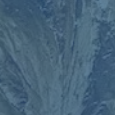
如果从球员个人视角出发，坎塞洛也同样站在一个敏感而复
杂的十字路口。一方面，他需要稳定的战术定位与出场时
间，以继续维持在国家队与俱乐部双线舞台上的表现；在履
历已经包括曼城、拜仁这样的高水平球队之后，他势必希望
自己的下一个归属能够兼顾竞技高度与个人荣誉。皇马的吸
引力不言而喻，但拜仁提供的体系稳定性同样珍贵。当德媒
指出“拜仁不会买断”时，无形中也推高了坎塞洛与其他豪门
的潜在连线概率，让这场转会博弈显得更加开放。
从近年的转会案例来看，不少球员都经历过类似局面。比如