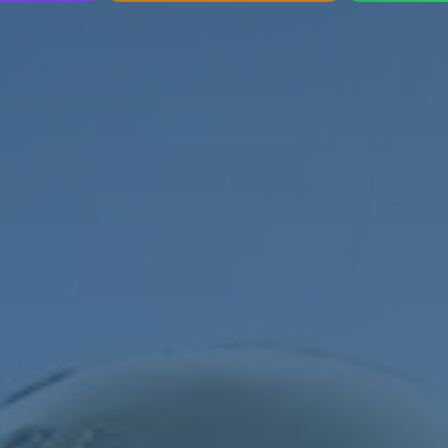
阿梅尼在这种高水平对抗中，已经展现出足以让豪门放心押注的稳
这样的平台上，他完成了从潜力股到成熟中场的蜕变。法甲联赛的
台。当一名球员在俱乐部与国家队两个层面都能保持高水准输出
信息以及市场预期叠加的结果。
为一个放大镜 琼阿梅尼的处理球选择、防线前的补位动作、与
冷静回传，每一次向前直塞，都是对他即将完成的“正式签约”
梦寐以求的模板。