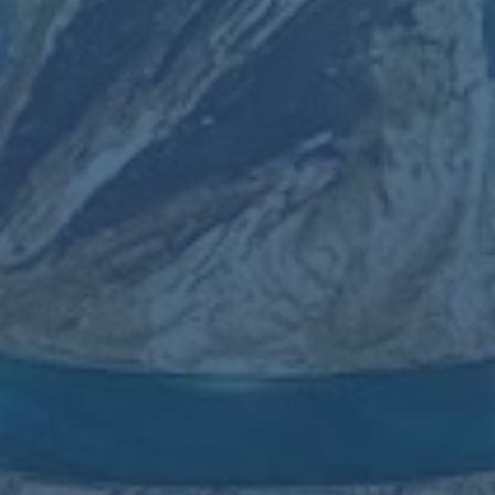
签约时，在法国VS克罗地亚这样的比赛场合上，你的每一次对
稳健保护自己”和“全力以赴帮助球队”之间找到平衡。他在赛场