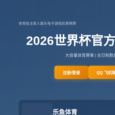
星空体育
罗马诺-法国VS克罗地亚
栏目：星空体育
发布时间：2026-08-07T02:50:02+0
罗马诺爆料背后 琼阿梅尼签约前夜的法国VS克罗地
当法国VS克罗地亚的终场哨响起时，球迷们讨论的不
转会流言交织的特殊时刻，琼阿梅尼既是法国中场体
这场较量中读懂他未来的角色和价值，成为所有关注
罗马诺的信号 转会进入倒计时