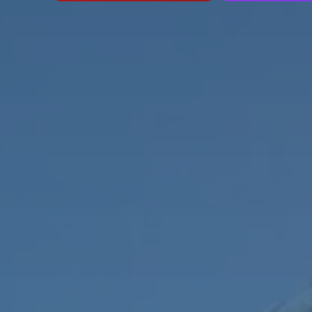
一战后发出“将正式签约”的信号，也从侧面说明 琼
从摩纳哥到豪门 球员成长路径的放大效应
很多球迷是通过法甲比赛认识琼阿梅尼的 在摩纳哥
础。而法国国家队则成为他展示国际赛场适配度的舞
道并非凭空而来，而是建立在长期观察、俱乐部内部
在法国VS克罗地亚的比赛框架下，可以把这场较量视
心”的标准下衡量。比赛中的每一次成功抢断，每一次
明自己、再被豪门锁定的路径，也成为不少年轻中场