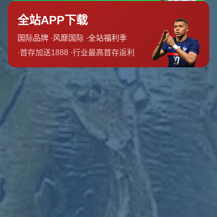
进助跑节奏、发力方式、观察门将习惯，本质就是在为自己
建立一个“可复制”的罚球模板。只有当这一动作在训练中趋
近于机械般的稳定，他才有足够底气在正式比赛里对抗门将
的心理博弈。
更衣室结构与点球权的再分配
新赛季的皇马，正处在权力
版图重绘的过渡期。曾经把控多个进攻回合终结权的老将离
开后，年轻中生代球员——包括维尼修斯、罗德里戈以及新
援前锋——都在寻找自己的位置。点球主罚权，是这块版图
中最醒目的地标之一。马卡的报道之所以引起讨论，是因为
它触碰到了一个更深的问题：在没有“绝对统治者”的现在，
安切洛蒂会如何平衡球员自我期望与球队整体利益。若让维
尼修斯担任主罚手，就意味着在关键比分节点上，球队愿意
把最大概率的进球机会交给这名巴西边锋，这既是信任，也
是赌注。相比之下，其他球员如罗德里戈或前场新人，是否