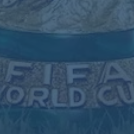
担这份责任。媒体如马卡在报道“维尼修斯练习点球”的时
候，也在潜意识里为后续舆论埋下基调——成功时，这会成
为努力与自律的典范故事；失败时，则可能被解读为过度追
逐核心地位的野心。这就是点球手必须接受的双刃剑：你享
受进球数据与聚光灯，也要承担失误后舆论反噬的后果。维
尼修斯如果真正渴望这份身份，就必须在心理上提前准备好
面对这一切。
媒体叙事与球员自我塑造
在现代足球语境下，像马卡这样
的媒体实际上也参与了球员形象的塑造。“他想成为新赛季
皇马主罚手”这句描述，既是事实报道，也是一种叙事框架
——它把维尼修斯从单纯的“左边锋”标签拉向“领袖候选人”
的维度。球员本人通过训练行为向外界传递信号，媒体则负
责把这种信号放大、解释、甚至在一定程度上浪漫化：他加
练点球，就仿佛是在为新赛季写下宣言。对于维尼修斯而