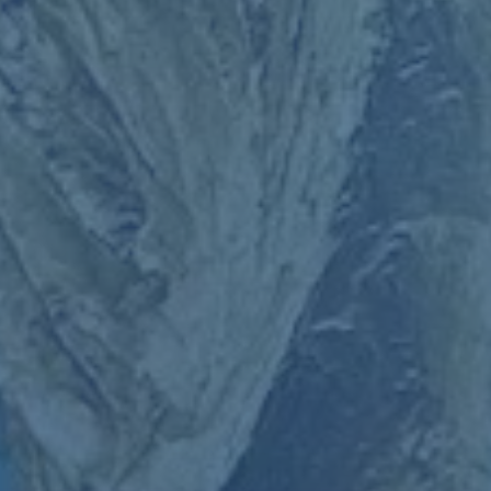
案例对比 历代皇马点球手的启示
回顾皇马历史，不难找到
一些颇具启发意义的案例。C罗加盟之初，并不是唯一的点
球选择，但凭借超强的自信与高效的转换动作，他迅速用连
续罚中建立起不可撼动的点球地位。同样，本泽马在C罗离
队后，曾被怀疑能否扛起这种责任，然而通过稳定的数据与
关键比赛的发挥，他逐渐让队友把最后一颗子弹放心交到他
脚下。与这些案例相比，维尼修斯当前的处境更像是一个正
在攀登“核心金字塔”的年轻人：他已经站上了高层，却还没
有完全占据塔尖。如果他能像前辈那样，用一整季的点球表
现支撑起数据和荣誉，那么点球权的争论会在未来自然而然
消失，取而代之的是“毋庸置疑的第一罚球手”这一标签。
战术维度的影响 不只是数据加成
从战术视角看，点球主罚
权的归属也会微妙地影响球队的进攻习惯。假如维尼修斯成
为固定主罚手，那么在禁区内遭受犯规时，他既是“制造者”