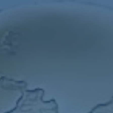
理解这起训练场飞铲的意义 需要先回到职业球队的日常运
转 节奏紧凑的赛季里 教练组通常会在训练中模拟比赛节奏
提高强度 让球员在逼近正式比赛的状态下完成对抗训练 这
是保持竞技状态的必要手段 但强度越高 风险自然也随之增
加 飞铲 本身就是一种风险极高的防守动作 在正式比赛中已
经受到越来越多限制 在训练场 若未做好节奏控制或者缺乏
默契 轻则造成擦伤碰撞 重则可能导致脚踝韧带损伤甚至骨
折
从技战术角度看 托比亚斯的飞铲并不一定出于恶意 很有可