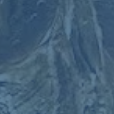
实际上 现代豪门球队在训练中的隐性规则非常明确 核心球
员需要对抗 但也需要被保护 教练通常会在分组对抗或局部
攻防中 对某些伤病史较多或战术地位关键的球员做出特别
提示 有的球队甚至会通过颜色不同的训练背心 来提醒队友
在拼抢这些球员时要更加克制 但任何规则在高速对抗中都
难以做到百分之百执行 短短一瞬间的判断误差 就可能换来
一次危险的飞铲 和一次全队都不愿看到的倒地
以往类似案例并不鲜见 某位顶级前锋就曾在训练中被年轻
后卫铲伤 直接缺席了球队最关键的一段赛程 虽然飞铲球员