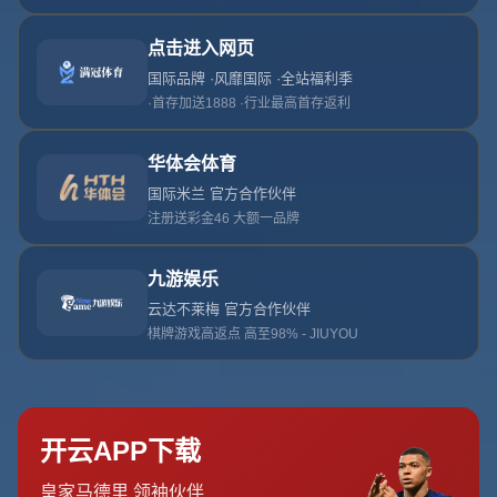
从纸面首发看皇马的“新黄金链条”