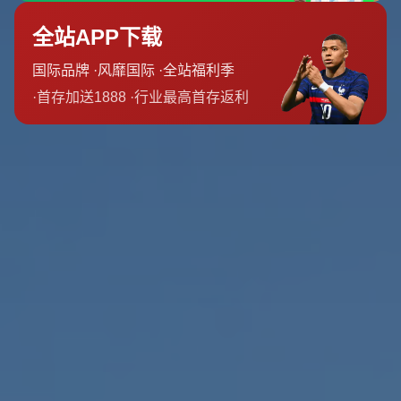
代高对抗高强度节奏量身定制的“功能化阵容” 每一条线都
有速度 有对抗 有技术 还兼备多位置适配能力 尤其是姆巴佩
&贝林领衔的前腰 加前锋“纵轴” 为皇马提供了此前几年最
匮乏的东西——稳定的高位威胁与连续的持球推进