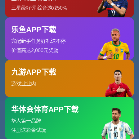
根据德转给出的潜在首发框架 皇马下赛季很可能排出这样
一套基本阵容 门将位置卢宁与蒂博 库尔图瓦之间形成良性
竞争 后防线是卡瓦哈尔 米利唐 吕迪格 阿方索 戴维斯中卫
位置还可能根据状态轮换阿拉巴 中场三人组由琼阿梅尼 巴
尔韦德 贝林厄姆构成 前场则是维尼修斯 姆巴佩 罗德里戈或
者让恩德里克参与轮换 这11人从年龄结构 技术特点到大赛
经验 都呈现出一种罕见的平衡
与以往“银河战舰”偏重球星名气不同 这套首发更像是为现