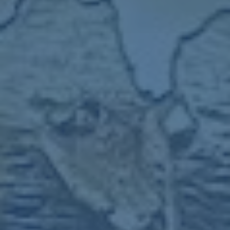
个人能力打穿对手 未来这套潜在首发 可以在控球占优的局
面下 依然保持极高的进攻效率 这对欧冠淘汰赛尤为关键
贝林厄姆 从“自由8号”到真正的进攻轴心
如果说姆巴佩是锋线的终端 那么贝林厄姆就是把后场和前
场牢牢连接在一起的枢纽 上赛季他在皇马已经展现出惊人
适应力 既能前插进禁区完成终结 又能在中场回撤组织防守
德转列出的这套首发 其实默认了一种设想 贝林厄姆在新赛
季将彻底坐实“伪10号”的核心地位
在安切洛蒂的体系中 贝林最宝贵的并不是某一项极致能力
而是他那种“随时填补空缺”的全面性 当姆巴佩压到中路时
他可以向右侧漂移 为罗德里戈创造内切后打门的斜线 当皇
马被迫回缩时 他又能回到双后腰身边 参与二次抢回球权 这
令皇马在攻守转换节奏上 显得更像一支英超强队——速度