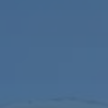
姆巴佩 如何改变皇马的进攻重心
加盟皇马后 姆巴佩最直接的作用并不是简单的“进球机器”
而是改变整条进攻线的重心 在巴黎 他更多从左侧内切依赖
个人加速与远射 在新伯纳乌 安切洛蒂可能会根据维尼修斯
的习惯 对他进行精细化重新定义 一种高概率的方案是 让维